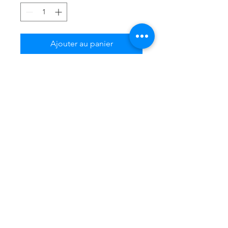
Ajouter au panier
Commander et payer
S'abonner
Sign Up
+212 6 08 88 32 33