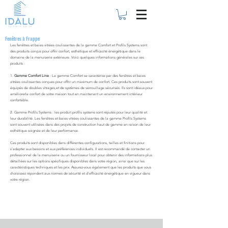
Fenêtres à Frappe
Les fenêtres et baies vitrées coulissantes de la gamme Comfort et Profils Systems sont
des produits conçus pour offrir confort, esthétique et efficacité énergétique dans le
domaine de la menuiserie extérieure. Voici quelques informations générales sur ces
produits :
1.
Gamme Comfort Line
: La gamme Comfort se caractérise par des fenêtres et baies
vitrées coulissantes conçues pour offrir un maximum de confort. Ces produits sont souvent
équipés de doubles vitrages,et de systèmes de verrouillage sécurisés. Ils sont idéaux pour
améliorerle confort de votre maison tout en maintenant un environnement intérieur
confortable.
2. Gamme Profils Systems : les produit profils systems sont réputés pour leur qualité et
leur durabilité. Les fenêtres et baies vitrées coulissantes de la gamme Profils Systems
sont souvent utilisées dans des projets de construction haut de gamme en raison de leur
esthétique soignée et de leur performance.
Ces produits sont disponibles dans différentes configurations, tailles et finitions pour
s'adapter aux besoins et aux préférences individuels. Il est recommandé de contacter un
professionnel de la menuiserie ou un fournisseur local pour obtenir des informations plus
détaillées sur les options spécifiques disponibles dans votre région, ainsi que sur les
caractéristiques techniques et les prix. Assurez-vous également que les produits que vous
choisissez répondent aux normes de sécurité et d'efficacité énergétique en vigueur dans
votre région.